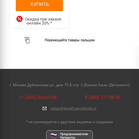
КУПИТЬ
Скидка при заказе
онлайн
20%
*
г. Москва Дубнинская ул., дом 75 Б стр. 2 (Бизнес База «Дегунино»)
+7 (495) 268-04-06
8 (800) 777-08-96
zakaz@expert-santehniki.ru
* не суммируется с другими акциями и скидками