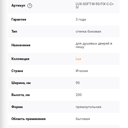
LUX-SOFT-W-90-FIX-C-Cr-
Артикул
ОБЪЕМ ПОСТАВКИ
IV
Гарантия
3 года
Тип
стенка боковая
для душевых дверей в
Назначение
нишу
Коллекция
Lux
Страна
Италия
Ширина, см
90
Высота, см
200
Форма
прямоугольная
Область применения
бытовая