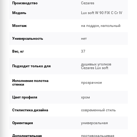
Производство
Cezares
Модель
Lux soft W 90 FIX C Cr IV
Монтаж
на поддон, напольный
Универсальность
нет
Вес, кг
37
душевых уголков
Подходит только для
Cezares Lux soft
Исполнение полотна
прозрачное
стенки
Цвет профиля
хром
Стилистика дизайна
современный стиль
Ориентация
универсальная
Дополнительная
противокальцевая