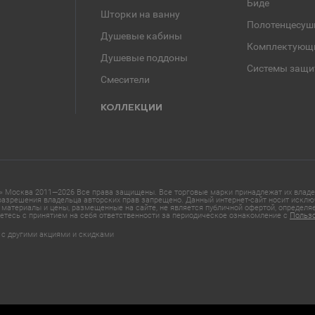
Биде
Шторки на ванну
Полотенцесуш
Душевые кабины
Комплектующ
Душевые поддоны
Системы защи
Смесители
КОЛЛЕКЦИИ
 Москва 2011—2026 Все права защищены. Все торговые марки принадлежат их владел
азрешения владельца авторских прав запрещено. Данный интернет-сайт носит исклю
материалы и цены, размещенные на сайте, не является публичной офертой, определ
етесь с принятием на себя ответственности за периодическое ознакомление с
Польз
 с другими акциями и скидками