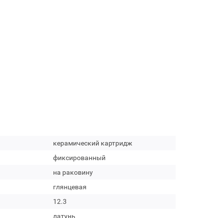
керамический картридж
фиксированный
на раковину
глянцевая
12.3
латунь