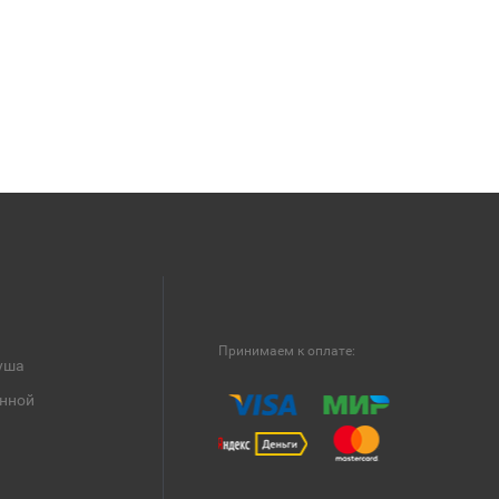
Принимаем к оплате:
уша
анной