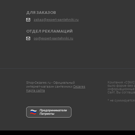
ДЛЯ ЗАКАЗОВ
zakaz@expert-santehniki.ru
ОТДЕЛ РЕКЛАМАЦИЙ
op@expert-santehniki.ru
Компания «СЭМС»
Shop-Cezares.ru - Официальный
было форме без р
интернет-магазин сантехники
Cezares
информационные 
Карта сайта
Сайт, Вы соглаша
* не суммируется