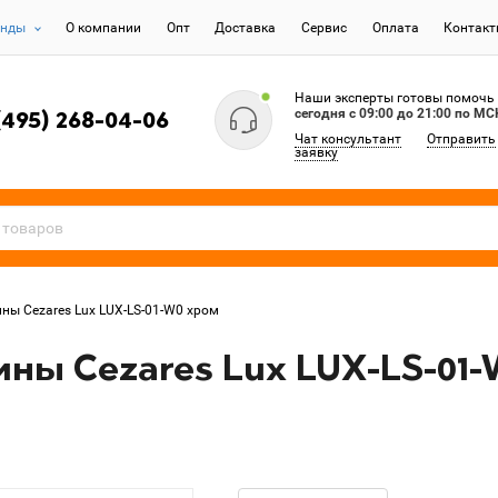
енды
О компании
Опт
Доставка
Сервис
Оплата
Контак
Наши эксперты готовы помочь
сегодня c 09:00 до 21:00 по МС
(495) 268-04-06
Чат консультант
Отправить
заявку
ны Cezares Lux LUX-LS-01-W0 хром
ины Cezares Lux LUX-LS-01