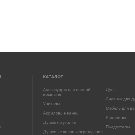
Я
КАТАЛОГ
и
Аксессуары для ванной
Душ
комнаты
Сиденье для д
Унитазы
Мебель для в
Акриловые ванны
Раковины
Душевые уголки
е
Пьедесталы
Душевые двери и ограждения