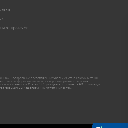
ители
ие
ты от протечек
ьцам. Копирование составляющих частей сайта в какой бы то ни
чительно информационный характер и ни при каких условиях
яемой положениями Статьи 437 Гражданского кодекса РФ Используя
овательским соглашением
и изменениями в нем.