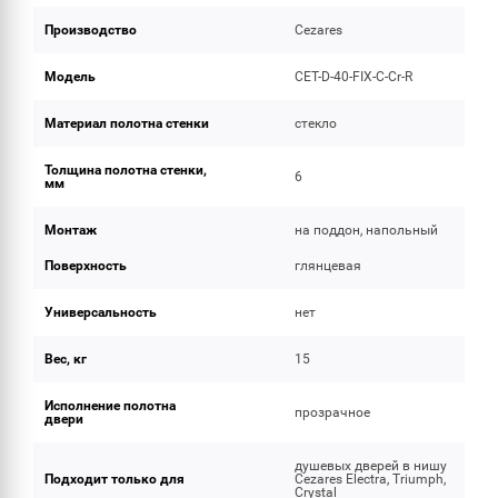
Производство
Cezares
Модель
CET-D-40-FIX-C-Cr-R
Материал полотна стенки
стекло
Толщина полотна стенки,
6
мм
Монтаж
на поддон, напольный
Поверхность
глянцевая
Универсальность
нет
Вес, кг
15
Исполнение полотна
прозрачное
двери
душевых дверей в нишу
Подходит только для
Cezares Electra, Triumph,
Crystal