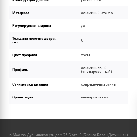
Конструкция дверей
распашная
Материал
алюминий, стекло
Регулируемая ширина
да
Толщина полотна двери,
6
мм
Цвет профиля
хром
алюминиевый
Профиль
(анодированный)
Стилистика дизайна
современный стиль
Ориентация
универсальная
г. Москва Дубнинская ул., дом 75 Б стр. 2 (Бизнес База «Дегунино»)