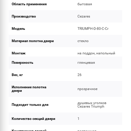
Область применения
бытовая
Производство
Cezares
Модель
TRIUMPH-D-80-C-Cr
Материал полотна двери
стекло
Монтаж
на поддон, напольный
Поверхность
глянцевая
Вес, кг
26
Исполнение полотна
прозрачное
двери
душевых уголков
Подходит только для
Cezares Triumph
Количество секций двери
1