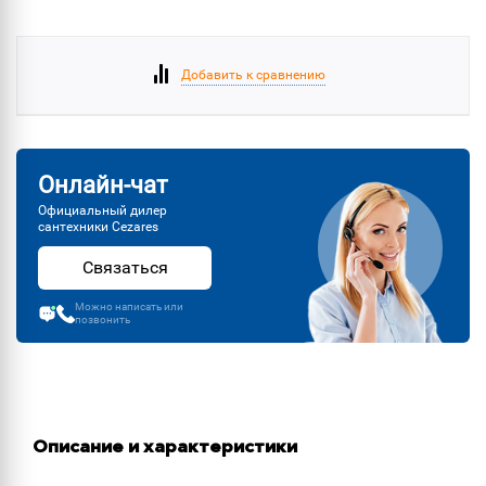
Добавить к сравнению
Онлайн-чат
Официальный дилер
сантехники Cezares
Связаться
Можно написать или
позвонить
Описание и характеристики