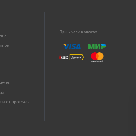
Принимаем к оплате:
уша
анной
ители
ие
ты от протечек