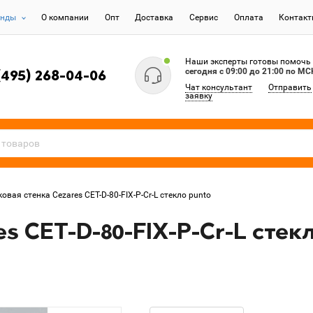
енды
О компании
Опт
Доставка
Сервис
Оплата
Контак
Наши эксперты готовы помочь
сегодня c 09:00 до 21:00 по МС
(495) 268-04-06
Чат консультант
Отправить
заявку
овая стенка Cezares CET-D-80-FIX-P-Cr-L стекло punto
s CET-D-80-FIX-P-Cr-L стек