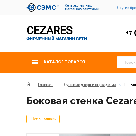
Cеть экспертных
Другие бр
магазинов сантехники
CEZARES
+7 
ФИРМЕННЫЙ МАГАЗИН СЕТИ
КАТАЛОГ ТОВАРОВ
Главная
Душевые двери и ограждения
Бок
Боковая стенка Cezare
Нет в наличии