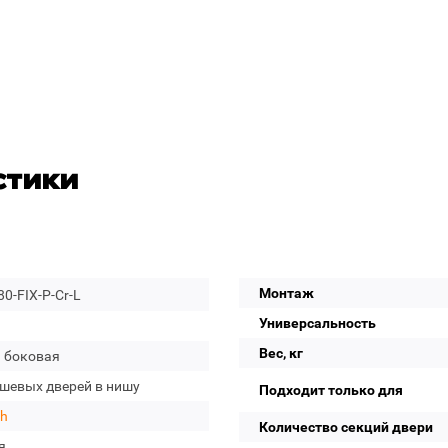
стики
Монтаж
80-FIX-P-Cr-L
Универсальность
Вес, кг
а боковая
ушевых дверей в нишу
Подходит только для
ph
Количество секций двери
я