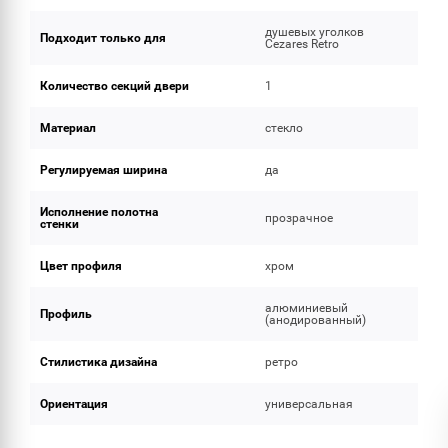
душевых уголков
Подходит только для
Cezares Retro
Количество секций двери
1
Материал
стекло
Регулируемая ширина
да
Исполнение полотна
прозрачное
стенки
Цвет профиля
хром
алюминиевый
Профиль
(анодированный)
Стилистика дизайна
ретро
Ориентация
универсальная