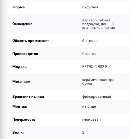
Форма
округлая
аэратор, гибкая
Оснащение
подводка, донный
клапан, крепления
Область применения
бытовая
Производство
Cezares
Модель
RETRO-C-BS2-BLC
керамическая кран-
Механизм
букса
Вращение излива
фиксированный
Монтаж
на биде
Поверхность
глянцевая
Вес, кг
2