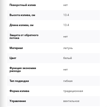
Поворотный излив
нет
Высота излива, см
13.4
Длина излива, см
13.4
Защита от обратного
нет
потока
Материал
латунь
Цвет
белый
Функция экономии
нет
расхода
Тип подводки
гибкая
Форма излива
традиционная
Управление
вентильное