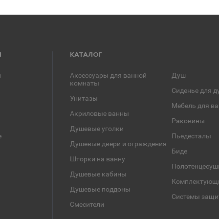
Я
КАТАЛОГ
и
Аксессуары для ванной
Душ
комнаты
Сиденье для д
Унитазы
Мебель для в
Акриловые ванны
Раковины
Душевые уголки
е
Пьедесталы
Душевые двери и ограждения
Биде
Шторки на ванну
Полотенцесуш
Душевые кабины
Комплектующ
Душевые поддоны
Системы защи
Смесители