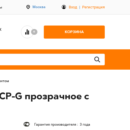
Вход
|
Регистрация
Москва
ты
К
КОРЗИНА
0
интом
-CP-G прозрачное с
Гарантия производителя : 3 года