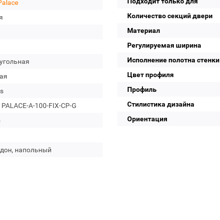
Подходит только для
Palace
Количество секций двери
я
Материал
Регулируемая ширина
Исполнение полотна стенки
угольная
Цвет профиля
ая
Профиль
s
Стилистика дизайна
 PALACE-A-100-FIX-CP-G
Ориентация
о
ддон, напольный