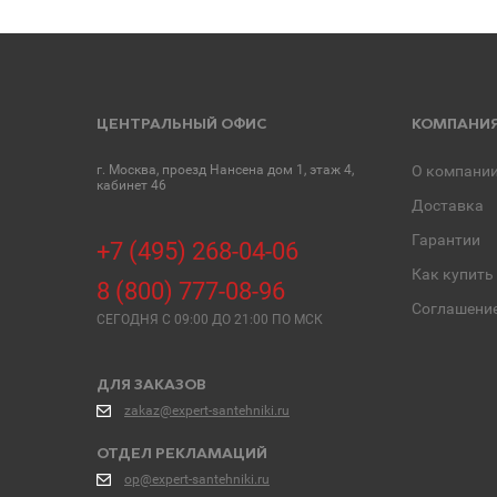
ЦЕНТРАЛЬНЫЙ ОФИС
КОМПАНИ
г. Москва, проезд Нансена дом 1, этаж 4,
О компани
кабинет 46
Доставка
Гарантии
+7 (495) 268-04-06
Как купить
8 (800) 777-08-96
Соглашени
СЕГОДНЯ C 09:00 ДО 21:00 ПО МСК
ДЛЯ ЗАКАЗОВ
zakaz@expert-santehniki.ru
ОТДЕЛ РЕКЛАМАЦИЙ
op@expert-santehniki.ru