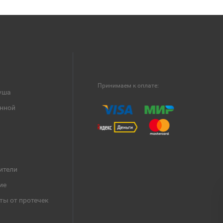
Принимаем к оплате:
уша
анной
ители
ие
ты от протечек