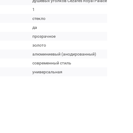
душевых уголков Cezares Royal Palace
1
стекло
да
прозрачное
золото
алюминиевый (анодированный)
современный стиль
универсальная