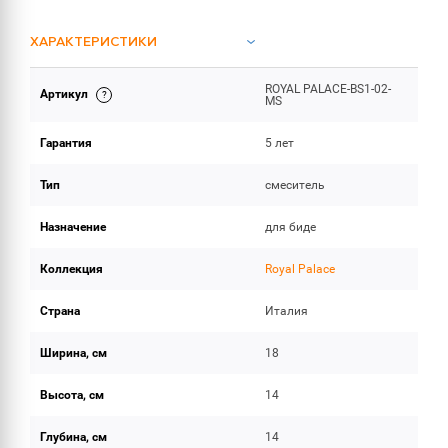
ХАРАКТЕРИСТИКИ
ROYAL PALACE-BS1-02-
Артикул
ОБЪЕМ ПОСТАВКИ
MS
Гарантия
5 лет
Тип
смеситель
Назначение
для биде
Коллекция
Royal Palace
Страна
Италия
Ширина, см
18
Высота, см
14
Глубина, см
14