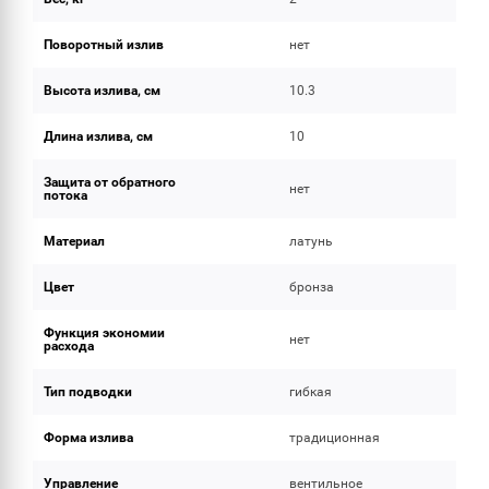
Поворотный излив
нет
Высота излива, см
10.3
Длина излива, см
10
Защита от обратного
нет
потока
Материал
латунь
Цвет
бронза
Функция экономии
нет
расхода
Тип подводки
гибкая
Форма излива
традиционная
Управление
вентильное