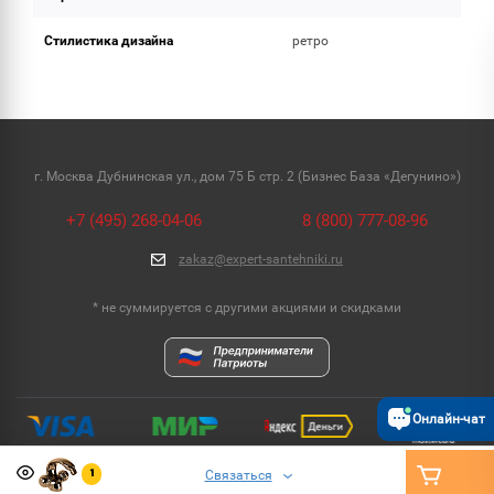
Стилистика дизайна
ретро
г. Москва Дубнинская ул., дом 75 Б стр. 2 (Бизнес База «Дегунино»)
+7 (495) 268-04-06
8 (800) 777-08-96
zakaz@expert-santehniki.ru
* не суммируется с другими акциями и скидками
Онлайн-чат
Связаться
1