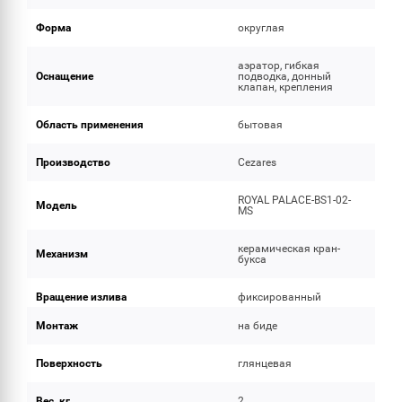
Форма
округлая
аэратор, гибкая
Оснащение
подводка, донный
клапан, крепления
Область применения
бытовая
Производство
Cezares
ROYAL PALACE-BS1-02-
Модель
MS
керамическая кран-
Механизм
букса
Вращение излива
фиксированный
Монтаж
на биде
Поверхность
глянцевая
Вес, кг
2