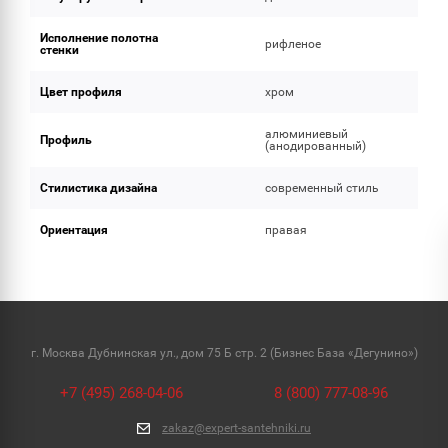
Исполнение полотна
рифленое
стенки
Цвет профиля
хром
алюминиевый
Профиль
(анодированный)
Стилистика дизайна
современный стиль
Ориентация
правая
г. Москва Дубнинская ул., дом 75 Б стр. 2 (Бизнес База «Дегунино»)
+7 (495) 268-04-06
8 (800) 777-08-96
zakaz@expert-santehniki.ru