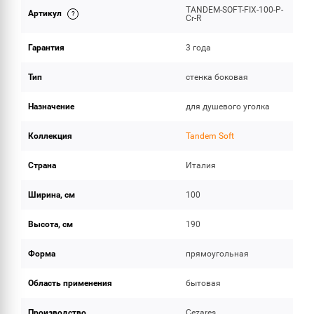
TANDEM-SOFT-FIX-100-P-
Артикул
ОБЪЕМ ПОСТАВКИ
Cr-R
Гарантия
3 года
Тип
стенка боковая
Назначение
для душевого уголка
Коллекция
Tandem Soft
Страна
Италия
Ширина, см
100
Высота, см
190
Форма
прямоугольная
Область применения
бытовая
Производство
Cezares