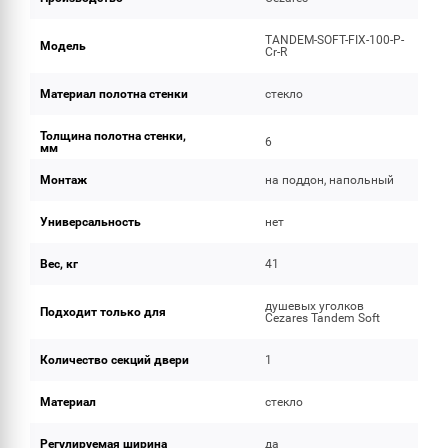
TANDEM-SOFT-FIX-100-P-
Модель
Cr-R
Материал полотна стенки
стекло
Толщина полотна стенки,
6
мм
Монтаж
на поддон, напольный
Универсальность
нет
Вес, кг
41
душевых уголков
Подходит только для
Cezares Tandem Soft
Количество секций двери
1
Материал
стекло
Регулируемая ширина
да