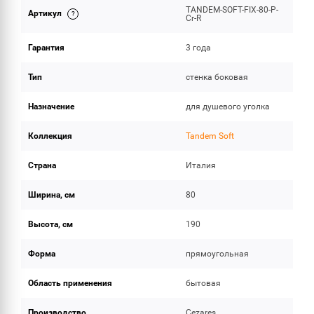
TANDEM-SOFT-FIX-80-P-
Артикул
ОБЪЕМ ПОСТАВКИ
Cr-R
Гарантия
3 года
Тип
стенка боковая
Назначение
для душевого уголка
Коллекция
Tandem Soft
Страна
Италия
Ширина, см
80
Высота, см
190
Форма
прямоугольная
Область применения
бытовая
Производство
Cezares