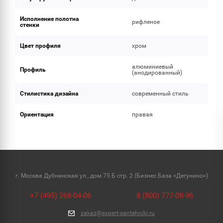
Исполнение полотна
рифленое
стенки
Цвет профиля
хром
алюминиевый
Профиль
(анодированный)
Стилистика дизайна
современный стиль
Ориентация
правая
г. Москва Дубнинская ул., дом 75 Б стр. 2 (Бизнес База «Дегунино»)
+7 (495) 268-04-06
8 (800) 777-08-96
zakaz@expert-santehniki.ru