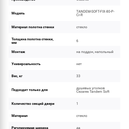
TANDEM-SOFT-FIX-80-P-
Модель
Cr-R
Материал полотна стенки
стекло
Толщина полотна стенки,
6
мм
Монтаж
на поддон, напольный
Универсальность
нет
Вес, кг
33
душевых уголков
Подходит только для
Cezares Tandem Soft
Количество секций двери
1
Материал
стекло
Регулируемая ширина
да