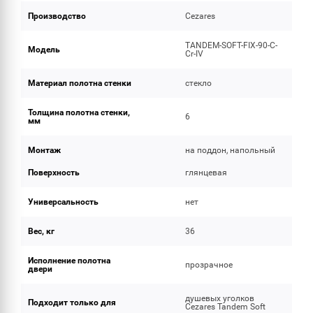
Производство
Cezares
TANDEM-SOFT-FIX-90-C-
Модель
Cr-IV
Материал полотна стенки
стекло
Толщина полотна стенки,
6
мм
Монтаж
на поддон, напольный
Поверхность
глянцевая
Универсальность
нет
Вес, кг
36
Исполнение полотна
прозрачное
двери
душевых уголков
Подходит только для
Cezares Tandem Soft