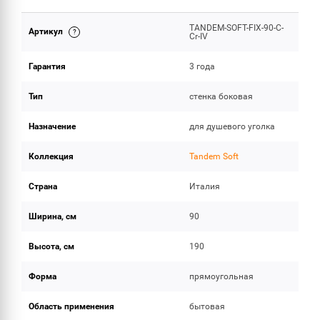
TANDEM-SOFT-FIX-90-C-
Артикул
ОБЪЕМ ПОСТАВКИ
Cr-IV
Гарантия
3 года
Тип
стенка боковая
Назначение
для душевого уголка
Коллекция
Tandem Soft
Страна
Италия
Ширина, см
90
Высота, см
190
Форма
прямоугольная
Область применения
бытовая