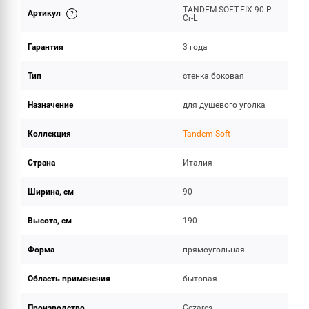
TANDEM-SOFT-FIX-90-P-
Артикул
ОБЪЕМ ПОСТАВКИ
Cr-L
Гарантия
3 года
Тип
стенка боковая
Назначение
для душевого уголка
Коллекция
Tandem Soft
Страна
Италия
Ширина, см
90
Высота, см
190
Форма
прямоугольная
Область применения
бытовая
Производство
Cezares