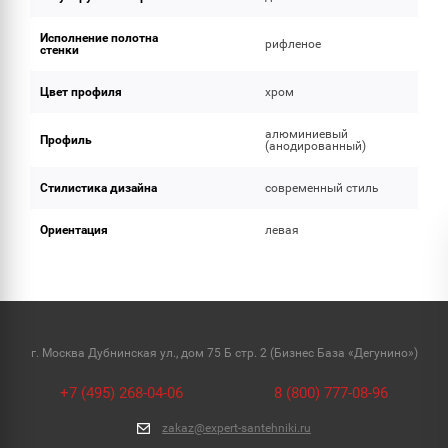
Исполнение полотна
рифленое
стенки
Цвет профиля
хром
алюминиевый
Профиль
(анодированный)
Стилистика дизайна
современный стиль
Ориентация
левая
г. Москва Дубнинская ул., дом 75 Б стр. 2 (Бизнес База «Дегунино»)
+7 (495) 268-04-06
8 (800) 777-08-96
zakaz@expert-santehniki.ru