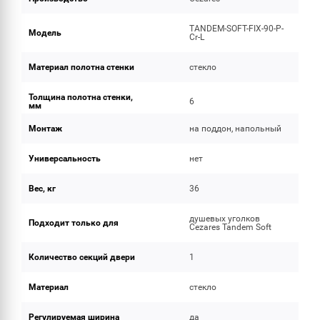
TANDEM-SOFT-FIX-90-P-
Модель
Cr-L
Материал полотна стенки
стекло
Толщина полотна стенки,
6
мм
Монтаж
на поддон, напольный
Универсальность
нет
Вес, кг
36
душевых уголков
Подходит только для
Cezares Tandem Soft
Количество секций двери
1
Материал
стекло
Регулируемая ширина
да