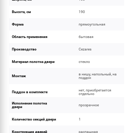
Высота, см
190
Форма
прямоугольная
Область применения
бытовая
Производство
Cezares
Материал полотна двери
стекло
в нишу, напольный, на
Монтаж
поддон
нет, приобретается
Поддон в комплекте
отдельно
Исполнение полотна
прозрачное
двери
Количество секций двери
1
Конструкция дверей
распашная