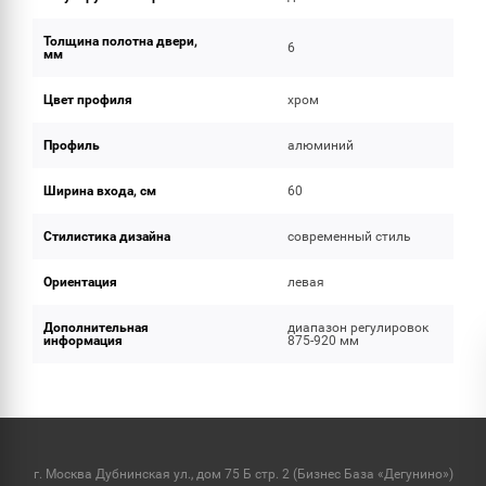
Толщина полотна двери,
6
мм
Цвет профиля
хром
Профиль
алюминий
Ширина входа, см
60
Стилистика дизайна
современный стиль
Ориентация
левая
Дополнительная
диапазон регулировок
информация
875-920 мм
г. Москва Дубнинская ул., дом 75 Б стр. 2 (Бизнес База «Дегунино»)