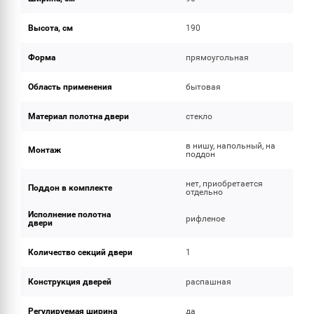
Высота, см
190
Форма
прямоугольная
Область применения
бытовая
Материал полотна двери
стекло
в нишу, напольный, на
Монтаж
поддон
нет, приобретается
Поддон в комплекте
отдельно
Исполнение полотна
рифленое
двери
Количество секций двери
1
Конструкция дверей
распашная
Регулируемая ширина
да