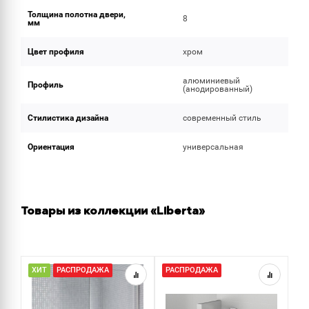
Толщина полотна двери,
8
мм
Цвет профиля
хром
алюминиевый
Профиль
(анодированный)
Стилистика дизайна
современный стиль
Ориентация
универсальная
Товары из коллекции «Liberta»
ХИТ
РАСПРОДАЖА
РАСПРОДАЖА
Н
Р