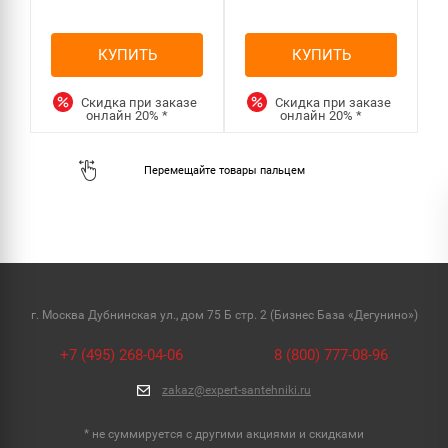
КУПИТЬ
КУПИТЬ
Скидка при заказе
Скидка при заказе
онлайн
20%
*
онлайн
20%
*
г. Москва Дубнинская ул., дом 75 Б стр. 2 (Бизнес База «Дегунино»)
+7 (495) 268-04-06
8 (800) 777-08-96
zakaz@expert-santehniki.ru
* не суммируется с другими акциями и скидками