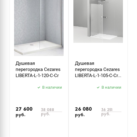
Душевая
Душевая
Д
перегородка Cezares
перегородка Cezares
п
LIBERTA-L-1-120-C-Cr
LIBERTA-L-1-105-C-Cr
L
105 см. прозрачное
N
В наличии
В наличии
п
27 600
26 080
38 088
36 251
руб.
руб.
руб.
руб.
р