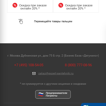
Скидка при заказе
Скидка при заказе
онлайн
20%
*
онлайн
20%
*
г. Москва Дубнинская ул., дом 75 Б стр. 2 (Бизнес База «Дегунино»)
+7 (495) 108-54-05
8 (800) 777-08-96
zakaz@expert-santehniki.ru
* не суммируется с другими акциями и скидками