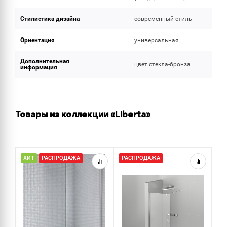
Стилистика дизайна
современный стиль
Ориентация
универсальная
Дополнительная
цвет стекла-бронза
информация
Товары из коллекции «Liberta»
ХИТ
РАСПРОДАЖА
РАСПРОДАЖА
Н
Р