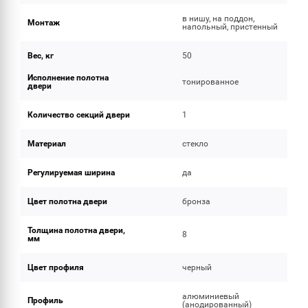
в нишу, на поддон,
Монтаж
напольный, пристенный
Вес, кг
50
Исполнение полотна
тонированное
двери
Количество секций двери
1
Материал
стекло
Регулируемая ширина
да
Цвет полотна двери
бронза
Толщина полотна двери,
8
мм
Цвет профиля
черный
алюминиевый
Профиль
(анодированный)