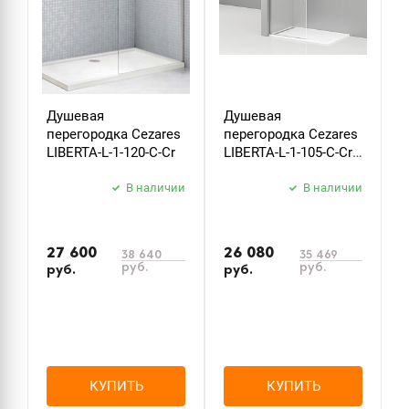
Душевая
Душевая
Д
перегородка Cezares
перегородка Cezares
п
LIBERTA-L-1-120-C-Cr
LIBERTA-L-1-105-C-Cr
L
105 см. прозрачное
N
В наличии
В наличии
п
27 600
26 080
38 640
35 469
руб.
руб.
руб.
руб.
р
КУПИТЬ
КУПИТЬ