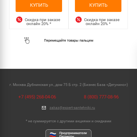
КУПИТЬ
КУПИТЬ
Скидка при заказе
Скидка при заказе
онлайн
20%
*
онлайн
20%
*
г. Москва Дубнинская ул., дом 75 Б стр. 2 (Бизнес База «Дегунино»)
+7 (495) 268-04-06
8 (800) 777-08-96
zakaz@expert-santehniki.ru
* не суммируется с другими акциями и скидками