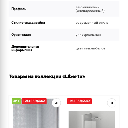
алюминиевый
Профиль
(анодированный)
Стилистика дизайна
современный стиль
Ориентация
универсальная
Дополнительная
цвет стекла-белое
информация
Товары из коллекции «Liberta»
ХИТ
РАСПРОДАЖА
РАСПРОДАЖА
Н
Р