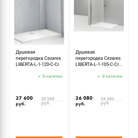
Душевая
Душевая
Д
перегородка Cezares
перегородка Cezares
п
LIBERTA-L-1-120-C-Cr
LIBERTA-L-1-105-C-Cr
L
105 см. прозрачное
N
В наличии
В наличии
п
27 600
26 080
38 088
34 686
руб.
руб.
руб.
руб.
р