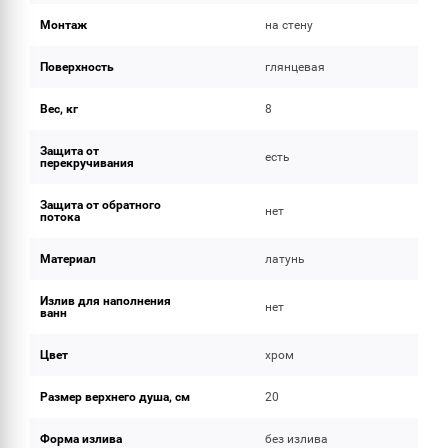
Монтаж
на стену
Поверхность
глянцевая
Вес, кг
8
Защита от
есть
перекручивания
Защита от обратного
нет
потока
Материал
латунь
Излив для наполнения
нет
ванн
Цвет
хром
Размер верхнего душа, см
20
Форма излива
без излива