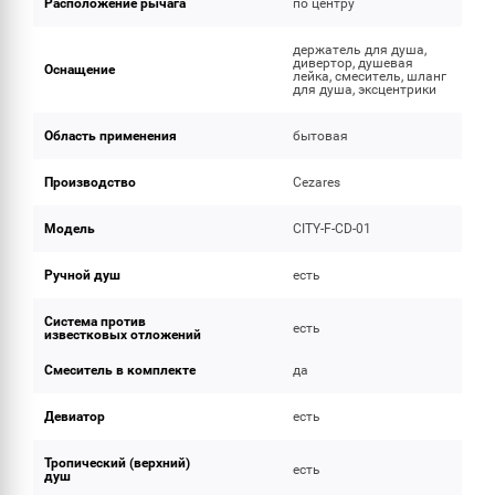
Расположение рычага
по центру
держатель для душа,
дивертор, душевая
Оснащение
лейка, смеситель, шланг
для душа, эксцентрики
Область применения
бытовая
Производство
Cezares
Модель
CITY-F-CD-01
Ручной душ
есть
Система против
есть
известковых отложений
Смеситель в комплекте
да
Девиатор
есть
Тропический (верхний)
есть
душ