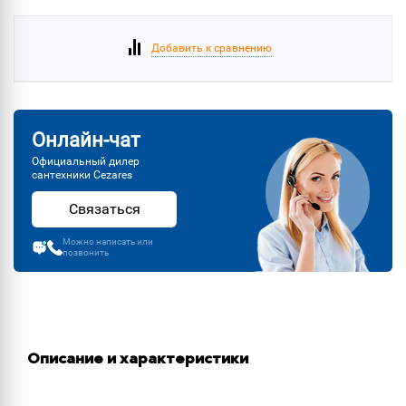
Добавить к сравнению
Онлайн-чат
Официальный дилер
сантехники Cezares
Связаться
Можно написать или
позвонить
Описание и характеристики