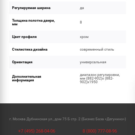
Регулируемая ширина
да
Толщина полотна двери,
8
мм
Цвет профиля
хром
Стилистика дизайна
современный стиль
Ориентация
универсальная
диапазон регулировки,
Дополнительная
мм (882-902)х (882-
информация
902)х1950
г. Москва Дубнинская ул., дом 75 Б стр. 2 (Бизнес База «Дегунино»)
+7 (495) 268-04-06
8 (800) 777-08-96