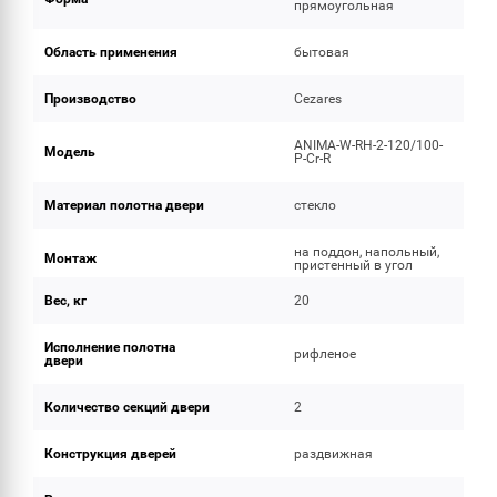
прямоугольная
Область применения
бытовая
Производство
Cezares
ANIMA-W-RH-2-120/100-
Модель
P-Cr-R
Материал полотна двери
стекло
на поддон, напольный,
Монтаж
пристенный в угол
Вес, кг
20
Исполнение полотна
рифленое
двери
Количество секций двери
2
Конструкция дверей
раздвижная