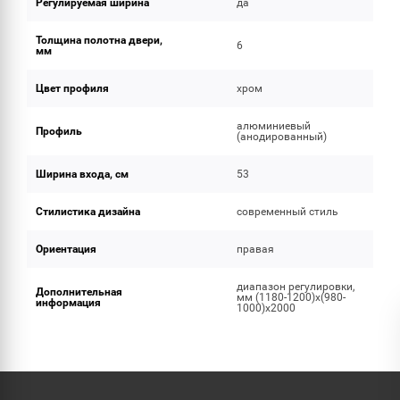
Регулируемая ширина
да
Толщина полотна двери,
6
мм
Цвет профиля
хром
алюминиевый
Профиль
(анодированный)
Ширина входа, см
53
Стилистика дизайна
современный стиль
Ориентация
правая
диапазон регулировки,
Дополнительная
мм (1180-1200)х(980-
информация
1000)х2000