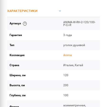
ХАРАКТЕРИСТИКИ
ANIMA-W-RH-2-120/100-
Артикул
ОБЪЕМ ПОСТАВКИ
P-Cr-R
Гарантия
3 года
Тип
уголок душевой
Коллекция
Anima
Страна
Италия, Китай
Ширина, см
120
Высота, см
200
Глубина, см
100
асимметричная,
Форма