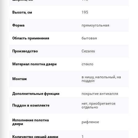
Высота, см
195
Форма
прямоугольная
Область применения
бытовая
Производство
Cezares
Материал полотна двери
стекло
в нишу, напольный, на
Монтаж
поддон
Дополнительные функции
покрытие антикапля
нет, приобретается
Поддон в комплекте
отдельно
Исполнение полотна
рифленое
двери
Количество секций двери
1