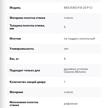
Модель
MOLVENO-FIX-20-P-Cr
Материал полотна стенки
стекло
Толщина полотна стенки,
6
мм
Монтаж
на поддон, напольный
Универсальность
нет
Вес, кг
8
душевых уголков
Подходит только для
Cezares Molveno
Количество секций двери
1
Материал
стекло
Исполнение полотна
рифленое
стенки