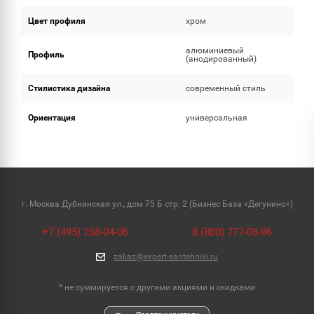
Цвет профиля
хром
алюминиевый
Профиль
(анодированный)
Стилистика дизайна
современный стиль
Ориентация
универсальная
г. Москва Дубнинская ул., дом 75 Б стр. 2 (Бизнес База «Дегунино»)
+7 (495) 268-04-06
8 (800) 777-08-96
zakaz@expert-santehniki.ru
* не суммируется с другими акциями и скидками