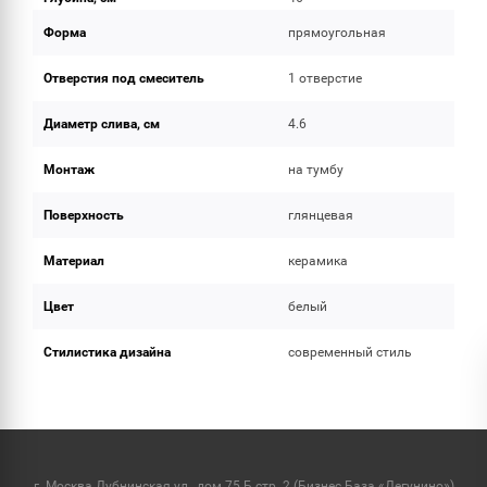
Форма
прямоугольная
Отверстия под смеситель
1 отверстие
Диаметр слива, см
4.6
Монтаж
на тумбу
Поверхность
глянцевая
Материал
керамика
Цвет
белый
Стилистика дизайна
современный стиль
г. Москва Дубнинская ул., дом 75 Б стр. 2 (Бизнес База «Дегунино»)