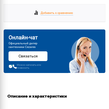
Добавить к сравнению
Онлайн-чат
Официальный дилер
сантехники Cezares
Связаться
Можно написать или
позвонить
Описание и характеристики