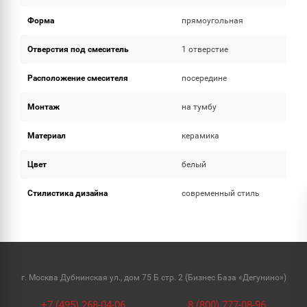
Форма
прямоугольная
Отверстия под смеситель
1 отверстие
Расположение смесителя
посередине
Монтаж
на тумбу
Материал
керамика
Цвет
белый
Стилистика дизайна
современный стиль
г. Москва Дубнинская ул., дом 75 Б стр. 2 (Бизнес База «Дегунино»)
+7 (495) 268-04-06
8 (800) 777-08-96