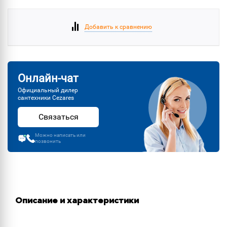
Добавить к сравнению
Онлайн-чат
Официальный дилер
сантехники Cezares
Связаться
Можно написать или
позвонить
Описание и характеристики