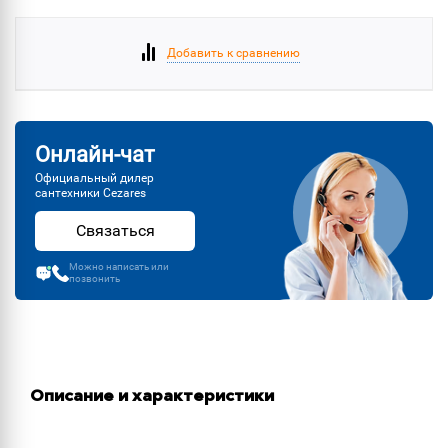
Добавить к сравнению
Онлайн-чат
Официальный дилер
сантехники Cezares
Связаться
Можно написать или
позвонить
Описание и характеристики