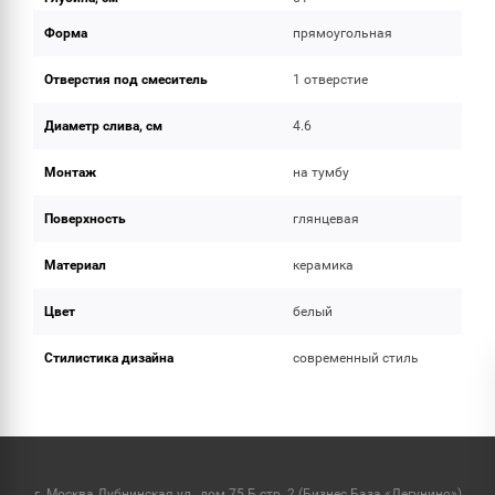
Форма
прямоугольная
Отверстия под смеситель
1 отверстие
Диаметр слива, см
4.6
Монтаж
на тумбу
Поверхность
глянцевая
Материал
керамика
Цвет
белый
Стилистика дизайна
современный стиль
г. Москва Дубнинская ул., дом 75 Б стр. 2 (Бизнес База «Дегунино»)