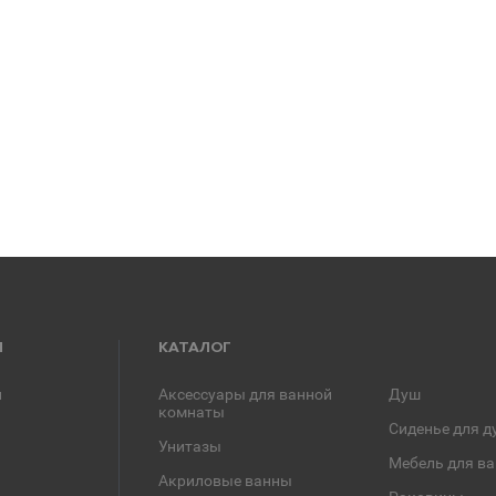
Я
КАТАЛОГ
и
Аксессуары для ванной
Душ
комнаты
Сиденье для д
Унитазы
Мебель для в
Акриловые ванны