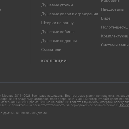
Раковины
Душевые уголки
е
Пьедесталы
Душевые двери и ограждения
Биде
Шторки на ванну
Полотенцесуш
Душевые кабины
Комплектующ
Душевые поддоны
Системы защи
Смесители
КОЛЛЕКЦИИ
 Москва 2011—2026 Все права защищены. Все торговые марки принадлежат их владел
азрешения владельца авторских прав запрещено. Данный интернет-сайт носит исклю
материалы и цены, размещенные на сайте, не является публичной офертой, определ
етесь с принятием на себя ответственности за периодическое ознакомление с
Польз
 с другими акциями и скидками