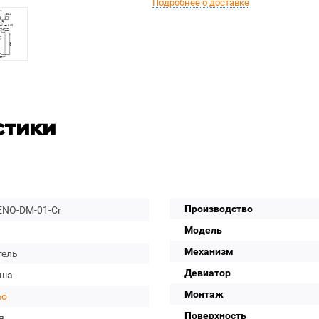
Подробнее о доставке
стики
Производство
NO-DM-01-Cr
Модель
Механизм
тель
Девиатор
уша
Монтаж
no
Поверхность
я