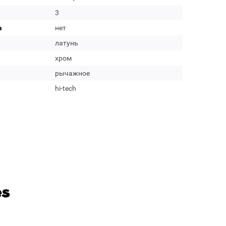
3
а
нет
латунь
хром
рычажное
hi-tech
es