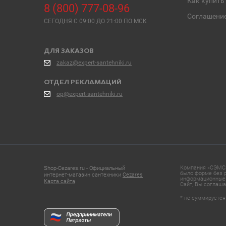
Как купить
8 (800) 777-08-96
Соглашени
СЕГОДНЯ C 09:00 ДО 21:00 ПО МСК
ДЛЯ ЗАКАЗОВ
zakaz@expert-santehniki.ru
ОТДЕЛ РЕКЛАМАЦИЙ
op@expert-santehniki.ru
Компания «СЭМС»
Shop-Cezares.ru - Официальный
было форме без р
интернет-магазин сантехники
Cezares
информационные 
Карта сайта
Сайт, Вы соглаша
* не суммируется