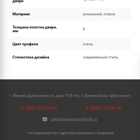
двери
Материал
алюминий, стекло
Толщина полотна двери,
6
мм
Цвет профиля
сталь
Стилистика дизайна
современный стиль
г. Москва Дубнинская ул., дом 75 Б стр. 2 (Бизнес База «Дегунино»)
+7 (495) 268-04-06
8 (800) 777-08-96
zakaz@expert-santehniki.ru
* не суммируется с другими акциями и скидками