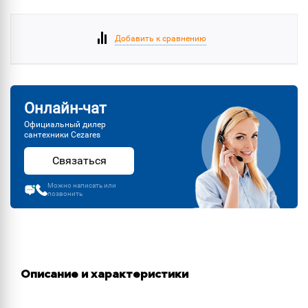
Добавить к сравнению
Онлайн-чат
Официальный дилер
сантехники Cezares
Связаться
Можно написать или
позвонить
Описание и характеристики