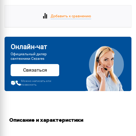
Добавить к сравнению
Онлайн-чат
Официальный дилер
сантехники Cezares
Связаться
Можно написать или
позвонить
Описание и характеристики