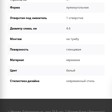
Форма
прямоугольная
Отверстия под смеситель
1 отверстие
Диаметр слива, см
4.6
Монтаж
на тумбу
Поверхность
глянцевая
Материал
керамика
Цвет
белый
Стилистика дизайна
современный стиль
г. Москва Дубнинская ул., дом 75 Б стр. 2 (Бизнес База «Дегунино»)