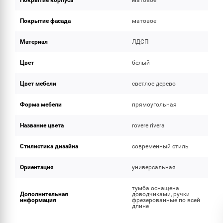
Покрытие корпуса
матовое
Покрытие фасада
матовое
Материал
ЛДСП
Цвет
белый
Цвет мебели
светлое дерево
Форма мебели
прямоугольная
Название цвета
rovere rivera
Стилистика дизайна
современный стиль
Ориентация
универсальная
тумба оснащена
Дополнительная
доводчиками, ручки
информация
фрезерованные по всей
длине