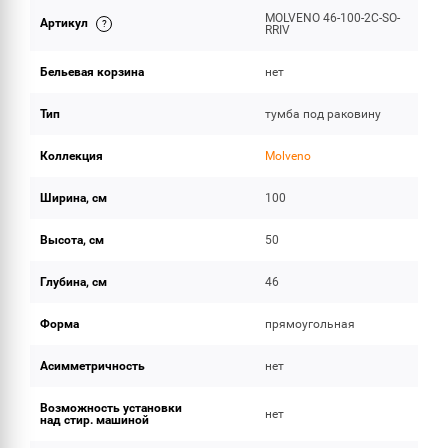
MOLVENO 46-100-2C-SO-
Артикул
ОБЪЕМ ПОСТАВКИ
RRIV
Бельевая корзина
нет
Тип
тумба под раковину
Коллекция
Molveno
Ширина, см
100
Высота, см
50
Глубина, см
46
Форма
прямоугольная
Асимметричность
нет
Возможность установки
нет
над стир. машиной