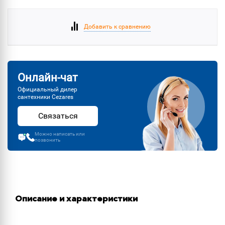
Добавить к сравнению
Онлайн-чат
Официальный дилер
сантехники Cezares
Связаться
Можно написать или
позвонить
Описание и характеристики