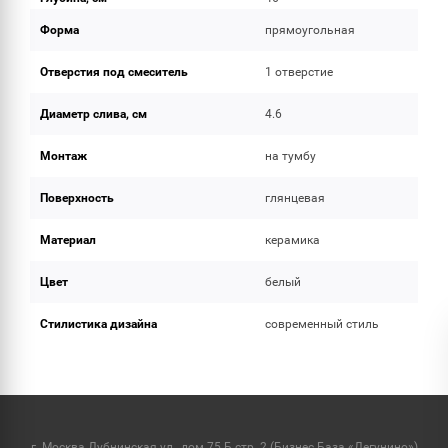
Форма
прямоугольная
Отверстия под смеситель
1 отверстие
Диаметр слива, см
4.6
Монтаж
на тумбу
Поверхность
глянцевая
Материал
керамика
Цвет
белый
Стилистика дизайна
современный стиль
г. Москва Дубнинская ул., дом 75 Б стр. 2 (Бизнес База «Дегунино»)