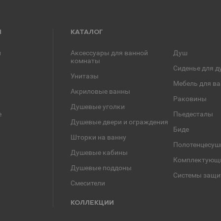
Я
КАТАЛОГ
и
Аксессуары для ванной
Душ
комнаты
Сиденье для д
Унитазы
Мебель для в
Акриловые ванны
Раковины
Душевые уголки
е
Пьедесталы
Душевые двери и ограждения
Биде
Шторки на ванну
Полотенцесуш
Душевые кабины
Комплектующ
Душевые поддоны
Системы защи
Смесители
КОЛЛЕКЦИИ