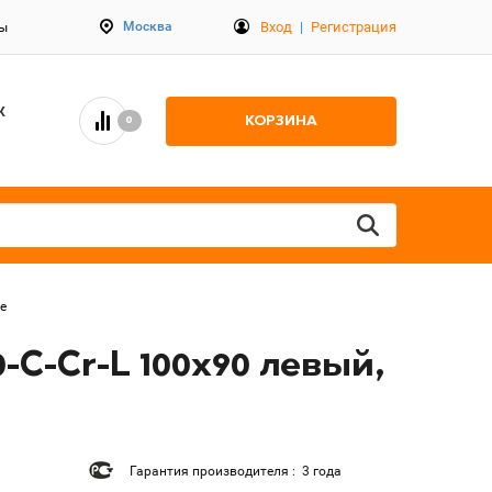
Вход
|
Регистрация
Москва
ты
К
КОРЗИНА
0
е
C-Cr-L 100x90 левый,
Гарантия производителя : 3 года