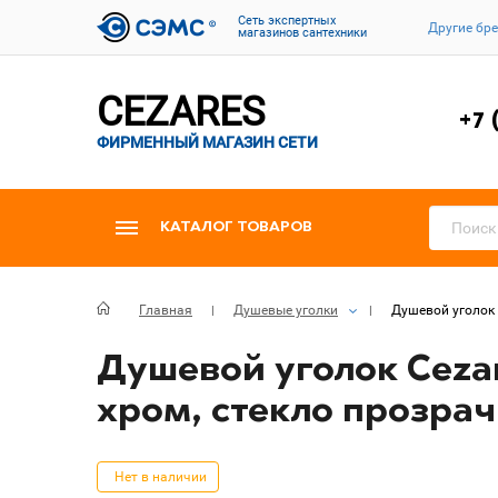
Cеть экспертных
Другие бр
магазинов сантехники
CEZARES
+7 
ФИРМЕННЫЙ МАГАЗИН СЕТИ
КАТАЛОГ ТОВАРОВ
Главная
Душевые уголки
Душевой уголок 
Душевой уголок Cezar
хром, стекло прозра
Нет в наличии