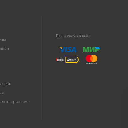
Принимаем к оплате:
уша
анной
ители
ие
ты от протечек