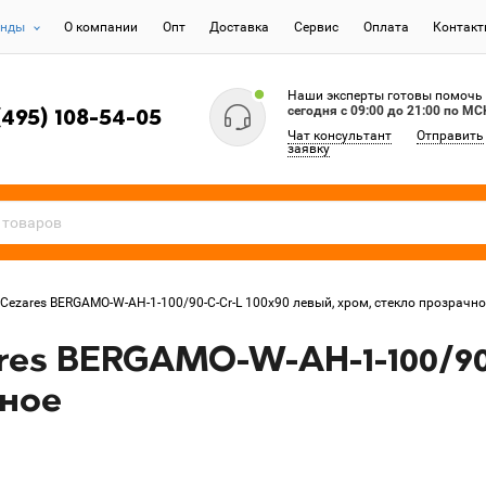
енды
О компании
Опт
Доставка
Сервис
Оплата
Контак
Наши эксперты готовы помочь
сегодня c 09:00 до 21:00 по МС
(495) 108-54-05
Чат консультант
Отправить
заявку
Cezares BERGAMO-W-AH-1-100/90-C-Cr-L 100x90 левый, хром, стекло прозрачно
es BERGAMO-W-AH-1-100/90-
чное