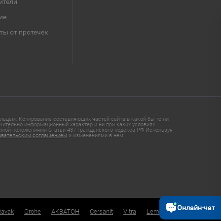
ители
ие
ты от протечек
ьцам. Копирование составляющих частей сайта в какой бы то ни
чительно информационный характер и ни при каких условиях
яемой положениями Статьи 437 Гражданского кодекса РФ Используя
овательским соглашением
и изменениями в нем.
Онлайн-чат
Ravak
Grohe
АКВАТОН
Cersanit
Vitra
Lemark