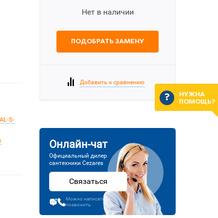
Нет в наличии
ПОДОБРАТЬ ЗАМЕНУ
Добавить к сравнению
НУЖНА
ПОМОЩЬ?
AL-S-
s
Онлайн-чат
Официальный дилер
сантехники Cezares
Связаться
Можно написать или
позвонить