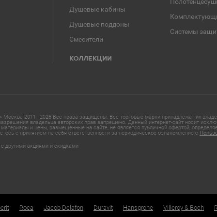
Полотенцесуш
Душевые кабины
Комплектующ
Душевые поддоны
Системы защи
Смесители
КОЛЛЕКЦИИ
 Москва 2011—2026 Все права защищены. Все торговые марки принадлежат их владел
азрешения владельца авторских прав запрещено. Данный интернет-сайт носит исклю
материалы и цены, размещенные на сайте, не является публичной офертой, определ
етесь с принятием на себя ответственности за периодическое ознакомление с
Польз
 с другими акциями и скидками
erit
Roca
Jacob Delafon
Duravit
Hansgrohe
Villeroy & Boch