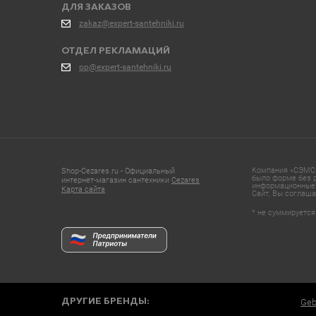
ДЛЯ ЗАКАЗОВ
zakaz@expert-santehniki.ru
ОТДЕЛ РЕКЛАМАЦИЙ
op@expert-santehniki.ru
Компания «СЭМС»
Shop-Cezares.ru - Официальный
было форме без р
интернет-магазин сантехники
Cezares
информационные 
Карта сайта
Сайт, Вы соглаша
* не суммируется
ДРУГИЕ БРЕНДЫ:
Geb