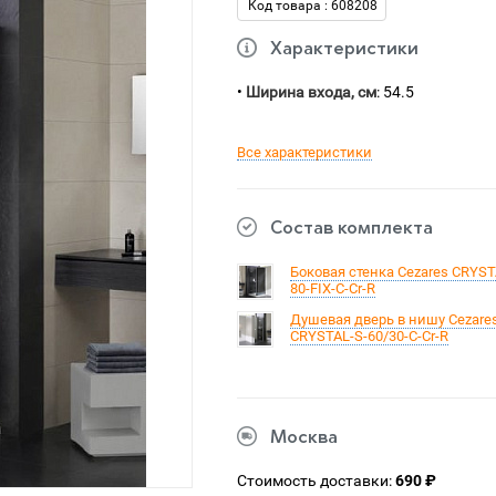
Код товара : 608208
Характеристики
•
Ширина входа, см
: 54.5
Все характеристики
Состав комплекта
Боковая стенка Cezares CRYST
80-FIX-C-Cr-R
Душевая дверь в нишу Cezare
CRYSTAL-S-60/30-C-Cr-R
Москва
Стоимость доставки:
690 ₽