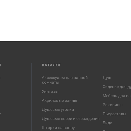
Я
КАТАЛОГ
и
Аксессуары для ванной
Душ
комнаты
Сиденье для д
Унитазы
Мебель для в
Акриловые ванны
Раковины
Душевые уголки
е
Пьедесталы
Душевые двери и ограждения
Биде
Шторки на ванну