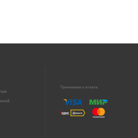
Принимаем к оплате:
уша
анной