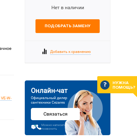
Нет в наличии
ПОДОБРАТЬ ЗАМЕНУ
рачное
Добавить к сравнению
НУЖНА
ПОМОЩЬ?
Онлайн-чат
 VE-W-
Официальный дилер
сантехники Cezares
Связаться
Можно написать или
позвонить