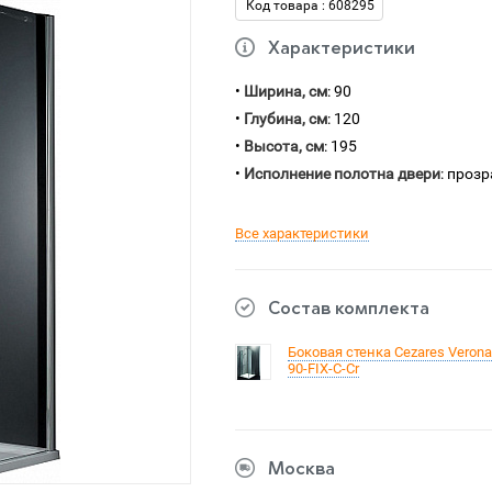
Код товара : 608295
Характеристики
•
Ширина, см
: 90
•
Глубина, см
: 120
•
Высота, см
: 195
•
Исполнение полотна двери
: проз
Все характеристики
Состав комплекта
Боковая стенка Cezares Verona
90-FIX-C-Cr
Москва