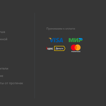
Принимаем к оплате:
уша
анной
ители
ие
ты от протечек