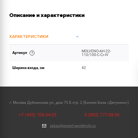
Описание и характеристики
ХАРАКТЕРИСТИКИ
MOLVENO-AH-22-
Артикул
ОБЪЕМ ПОСТАВКИ (3)
110/100-C-Cr-IV
Ширина входа, см
42
г. Москва Дубнинская ул., дом 75 Б стр. 2 (Бизнес База «Дегунино»)
+7 (495) 108-54-05
8 (800) 777-08-96
zakaz@expert-santehniki.ru