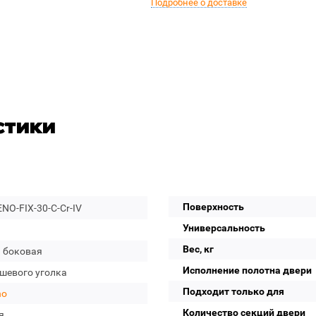
Подробнее о доставке
стики
Поверхность
O-FIX-30-C-Cr-IV
Универсальность
Вес, кг
а боковая
Исполнение полотна двери
ушевого уголка
Подходит только для
no
Количество секций двери
я