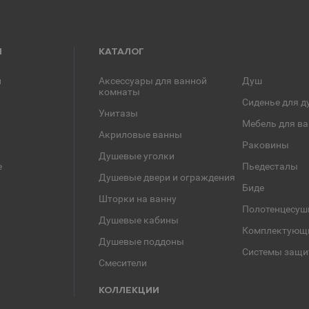
Я
КАТАЛОГ
и
Аксессуары для ванной
Душ
комнаты
Сиденье для д
Унитазы
Мебель для в
Акриловые ванны
Раковины
Душевые уголки
е
Пьедесталы
Душевые двери и ограждения
Биде
Шторки на ванну
Полотенцесуш
Душевые кабины
Комплектующ
Душевые поддоны
Системы защи
Смесители
КОЛЛЕКЦИИ