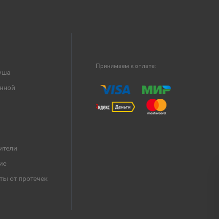
Принимаем к оплате:
уша
анной
ители
ие
ты от протечек