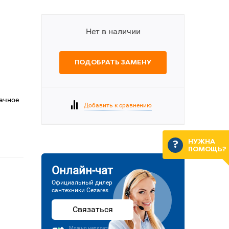
Нет в наличии
ПОДОБРАТЬ ЗАМЕНУ
рачное
Добавить к сравнению
НУЖНА
ПОМОЩЬ?
Онлайн-чат
Официальный дилер
сантехники Cezares
Связаться
Можно написать или