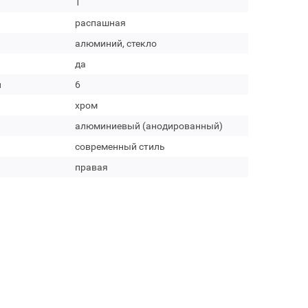
1
распашная
алюминий, стекло
да
м
6
хром
алюминиевый (анодированный)
современный стиль
правая