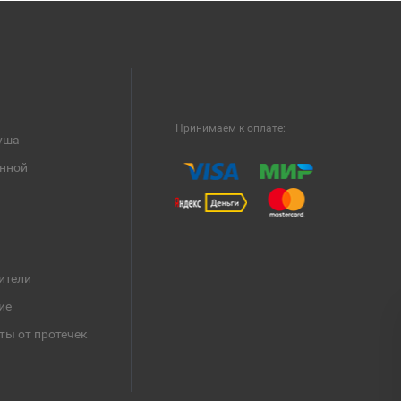
Принимаем к оплате:
уша
анной
ители
ие
ты от протечек