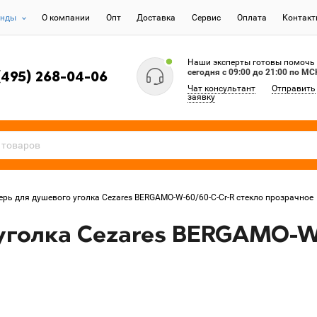
енды
О компании
Опт
Доставка
Сервис
Оплата
Контак
Наши эксперты готовы помочь
сегодня c 09:00 до 21:00 по МС
(495) 268-04-06
Чат консультант
Отправить
заявку
ерь для душевого уголка Cezares BERGAMO-W-60/60-C-Cr-R стекло прозрачное
уголка Cezares BERGAMO-W-