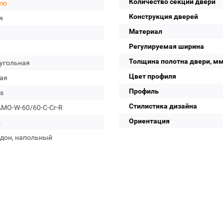
Количество секций двери
mo
Конструкция дверей
я
Материал
Регулируемая ширина
Толщина полотна двери, м
угольная
Цвет профиля
ая
Профиль
s
Стилистика дизайна
MO-W-60/60-C-Cr-R
Ориентация
о
ддон, напольный