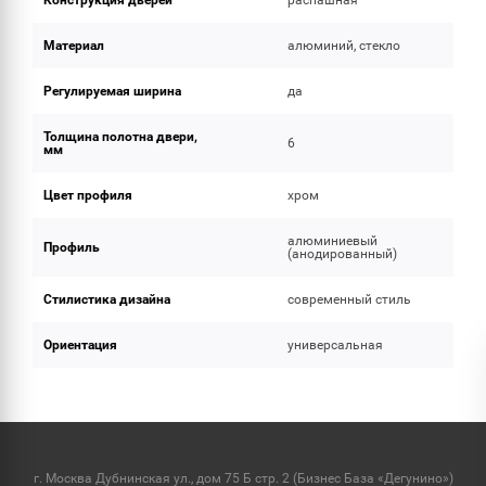
Конструкция дверей
распашная
Материал
алюминий, стекло
Регулируемая ширина
да
Толщина полотна двери,
6
мм
Цвет профиля
хром
алюминиевый
Профиль
(анодированный)
Стилистика дизайна
современный стиль
Ориентация
универсальная
г. Москва Дубнинская ул., дом 75 Б стр. 2 (Бизнес База «Дегунино»)