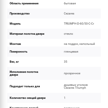
Область применения
бытовая
Производство
Cezares
Модель
TRIUMPH-D-60/50-C-Cr
Материал полотна двери
стекло
Монтаж
на поддон, напольный
Поверхность
глянцевая
Вес, кг
35
Исполнение полотна
прозрачное
двери
душевых уголков
Подходит только для
Cezares Triumph
Количество секций двери
1