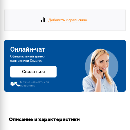
Добавить к сравнению
Онлайн-чат
Официальный дилер
сантехники Cezares
Связаться
Можно написать или
позвонить
Описание и характеристики