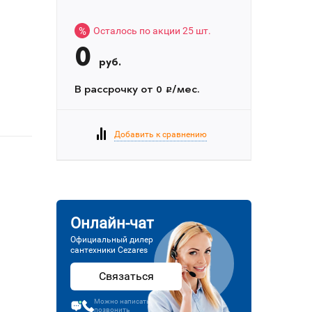
%
Осталось по акции 25 шт.
0
руб.
В рассрочку от 0
/мес.
c
Добавить к сравнению
Онлайн-чат
Официальный дилер
сантехники Cezares
Связаться
Можно написать или
позвонить