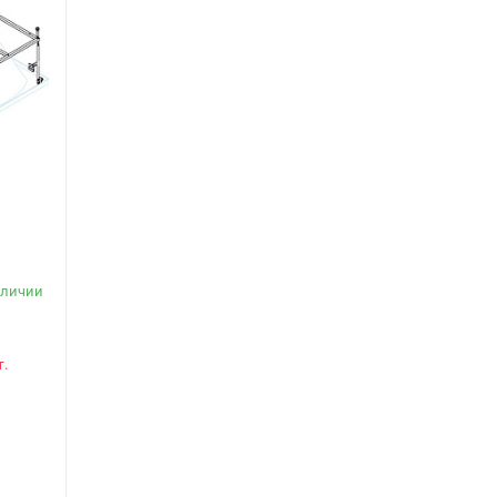
s
аличии
т.