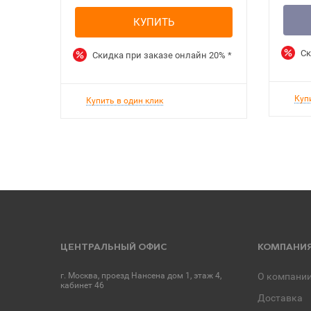
КУПИТЬ
Ск
Скидка при заказе онлайн
20%
*
Куп
Купить в один клик
ЦЕНТРАЛЬНЫЙ ОФИС
КОМПАНИ
г. Москва, проезд Нансена дом 1, этаж 4,
О компани
кабинет 46
Доставка