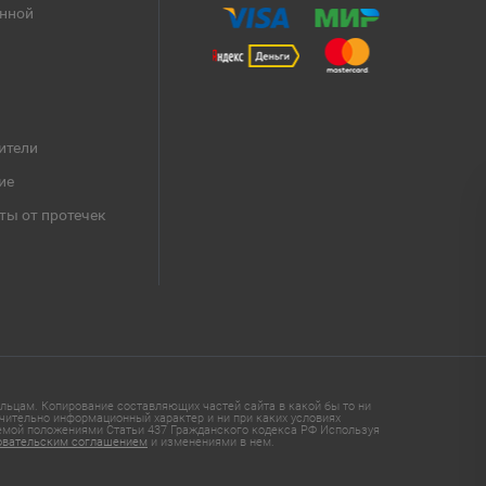
анной
ители
ие
ты от протечек
ьцам. Копирование составляющих частей сайта в какой бы то ни
чительно информационный характер и ни при каких условиях
яемой положениями Статьи 437 Гражданского кодекса РФ Используя
овательским соглашением
и изменениями в нем.