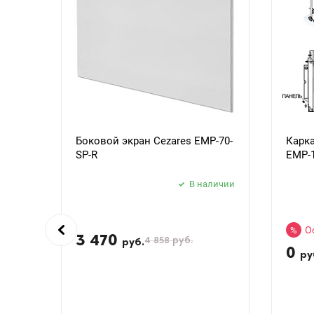
Боковой экран Cezares EMP-70-
Карка
SP-R
EMP-1
В наличии
О
%
3 470
4 858
руб.
руб.
0
ру