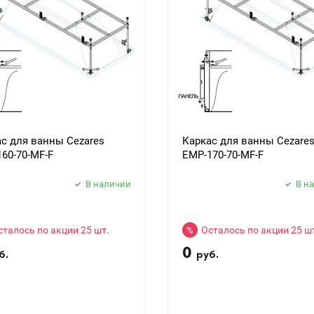
с для ванны Cezares
Каркас для ванны Cezare
60-70-MF-F
EMP-170-70-MF-F
В наличии
В н
сталось по акции 25 шт.
Осталось по акции 25 ш
%
0
б.
руб.