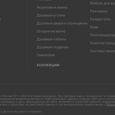
Мебель для в
Акриловые ванны
Раковины
Душевые уголки
е
Пьедесталы
Душевые двери и ограждения
Биде
Шторки на ванну
Полотенцесуш
Душевые кабины
Комплектующ
Душевые поддоны
Системы защи
Смесители
КОЛЛЕКЦИИ
 Москва 2011—2026 Все права защищены. Все торговые марки принадлежат их владел
азрешения владельца авторских прав запрещено. Данный интернет-сайт носит исклю
материалы и цены, размещенные на сайте, не является публичной офертой, определ
етесь с принятием на себя ответственности за периодическое ознакомление с
Польз
 с другими акциями и скидками