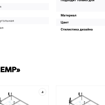
Подходит только для
я
Материал
угольная
Цвет
ая
Стилистика дизайна
«EMP»