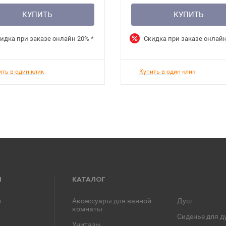
КУПИТЬ
КУПИТЬ
идка при заказе онлайн
20%
*
Скидка при заказе онлай
ить в один клик
Купить в один клик
Я
КАТАЛОГ
и
Аксессуары для ванной
Душ
комнаты
Сиденье для д
Унитазы