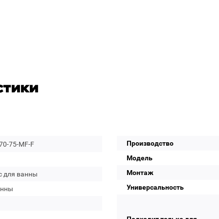
стики
Производство
70-75-MF-F
Модель
Монтаж
с для ванны
Универсальность
анны