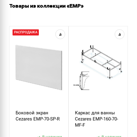
Товары из коллекции «EMP»
РАСПРОДАЖА
Боковой экран
Каркас для ванны
К
Cezares EMP-70-SP-R
Cezares EMP-160-70-
C
MF-F
M
В наличии
В наличии