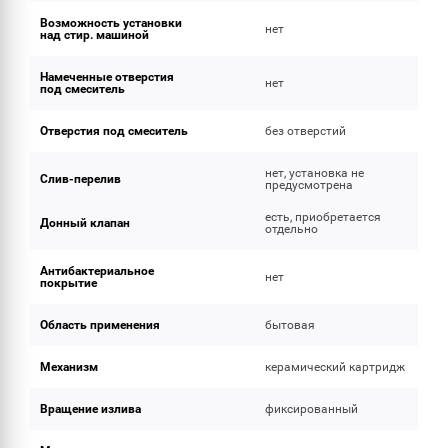
Возможность установки
нет
над стир. машиной
Намеченные отверстия
нет
под смеситель
Отверстия под смеситель
без отверстий
нет, установка не
Слив-перелив
предусмотрена
есть, приобретается
Донный клапан
отдельно
Антибактериальное
нет
покрытие
Область применения
бытовая
Механизм
керамический картридж
Вращение излива
фиксированный