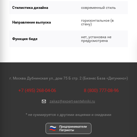
Стилистика дизайна
современный стиль
горизонтальное (в
Направление выпуска
стену)
нет, установка не
Функция биде
предусмотрена
г. Москва Дубнинская ул., дом 75 Б стр. 2 (Бизнес База «Дегунино»)
+7 (495) 268-04-06
8 (800) 777-08-96
zakaz@expert-santehniki.ru
* не суммируется с другими акциями и скидками