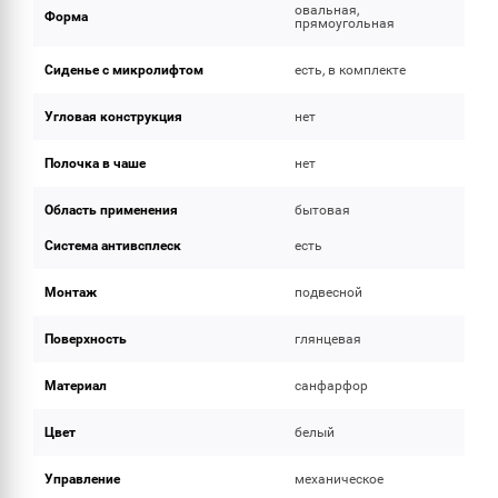
овальная,
Форма
прямоугольная
Сиденье с микролифтом
есть, в комплекте
Угловая конструкция
нет
Полочка в чаше
нет
Область применения
бытовая
Система антивсплеск
есть
Монтаж
подвесной
Поверхность
глянцевая
Материал
санфарфор
Цвет
белый
Управление
механическое