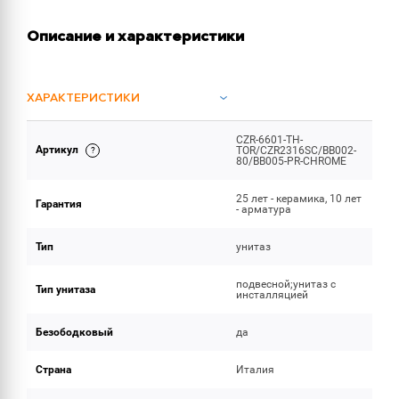
Описание и характеристики
ХАРАКТЕРИСТИКИ
CZR-6601-TH-
ОБЪЕМ ПОСТАВКИ
Артикул
TOR/CZR2316SC/BB002-
80/BB005-PR-CHROME
25 лет - керамика, 10 лет
Гарантия
- арматура
Тип
унитаз
подвесной;унитаз с
Тип унитаза
инсталляцией
Безободковый
да
Страна
Италия