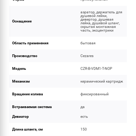
аэратор, держатель для
душевой лейки,
дивертор, душевая
Оснащение
лейка, душевой шланг,
скрытая монтажная
часть, эксцентрики
Область применения
бытовая
Производство
Cezares
Модель
CZR-B-VDM1-T-NOP
Механизм
керамический картридж
Вращение излива
фиксированный
Встраиваемая система
да
Девиатор
есть
Длина шланга, см
150