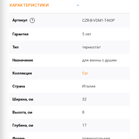
ХАРАКТЕРИСТИКИ
Артикул
CZR-B-VDM1-T-NOP
ОБЪЕМ ПОСТАВКИ
Гарантия
5 лет
Тип
термостат
Назначение
для ванны с душем
Коллекция
Czr
Страна
Италия
Ширина, см
32
Высота, см
8
Глубина, см
17
Форма
прямоугольная