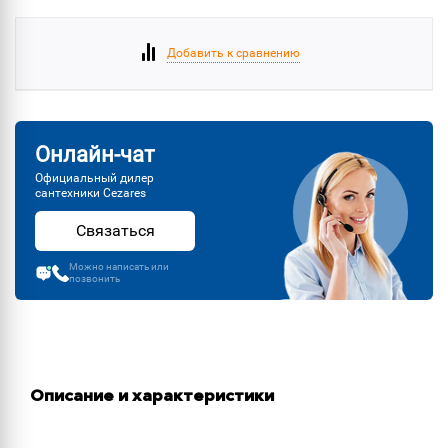
Добавить к сравнению
Онлайн-чат
Официальный дилер
сантехники Cezares
Связаться
Можно написать или
позвонить
Описание и характеристики