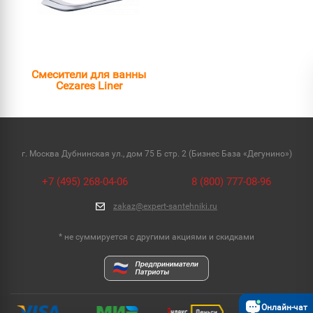
Смесители для ванны
Cezares Liner
г. Москва Дубнинская ул., дом 75 Б стр. 2 (Бизнес База «Дегунино»)
+7 (495) 268-04-06
8 (800) 777-08-96
zakaz@expert-santehniki.ru
* не суммируется с другими акциями и скидками
Онлайн-чат