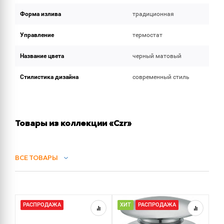
Форма излива
традиционная
Управление
термостат
Название цвета
черный матовый
Стилистика дизайна
современный стиль
Товары из коллекции «Czr»
ВСЕ ТОВАРЫ
СИФОНЫ
РАСПРОДАЖА
ХИТ
РАСПРОДАЖА
Х
ДУШ