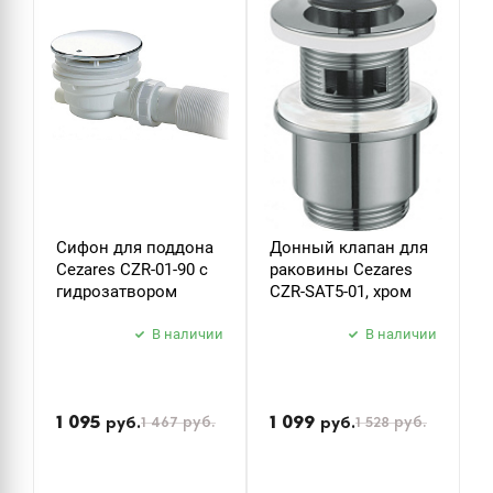
ДУШЕВЫЕ ГАРНИТУРЫ
Сифон для поддона
Донный клапан для
Д
Cezares CZR-01-90 с
раковины Cezares
р
гидрозатвором
CZR-SAT5-01, хром
C
В наличии
В наличии
П
н
1 095
1 099
1 467
руб.
1 528
руб.
руб.
руб.