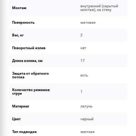
внутренний (скрытый
Монтаж
монтаж), на стену
Поверхность
матовая
Вес, кг
2
Поворотный излив
нет
Длина излива, см
17
Защита от обратного
есть
потока
Количество режимов
1
струи
Материал
латунь
Цвет
черный
Тип подводки
жесткая