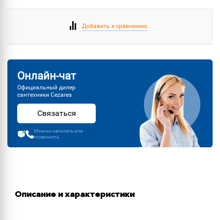
Добавить к сравнению
Онлайн-чат
Официальный дилер
сантехники Cezares
Связаться
Можно написать или
позвонить
Описание и характеристики