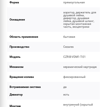
Форма
прямоугольная
аэратор, держатель для
душевой лейки,
дивертор, душевая
Оснащение
лейка, душевой шланг,
скрытая монтажная
часть, эксцентрики
Область применения
бытовая
Производство
Cezares
Модель
CZR-B-VDM1-T-01
Механизм
керамический картридж
Вращение излива
фиксированный
Встраиваемая система
да
Девиатор
есть
внутренний (скрытый
Монтаж