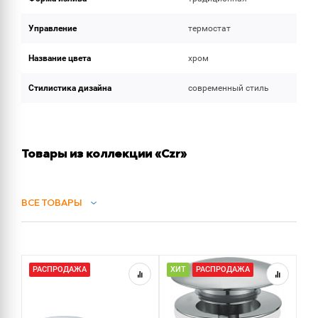
Управление
термостат
Название цвета
хром
Стилистика дизайна
современный стиль
Товары из коллекции «Czr»
ВСЕ ТОВАРЫ
СИФОНЫ
РАСПРОДАЖА
ХИТ
РАСПРОДАЖА
Х
ДУШ
ДУШЕВЫЕ ГАРНИТУРЫ