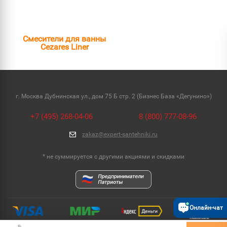
Смесители для ванны
Cezares Liner
г. Москва Дубнинская ул., дом 75 Б стр. 2 (Бизнес База «Дегунино»)
+7 (495) 268-04-06
8 (800) 777-08-96
zakaz@expert-santehniki.ru
* не суммируется с другими акциями и скидками
Онлайн-чат