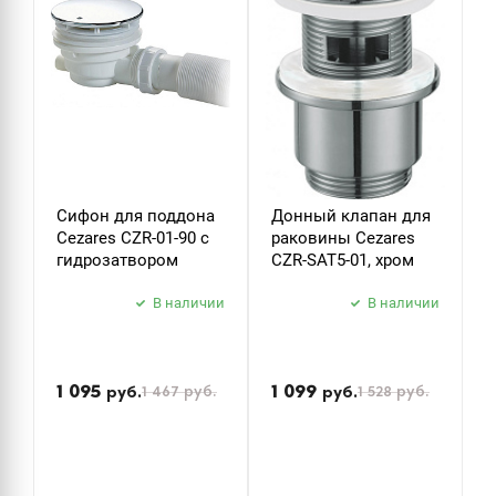
Сифон для поддона
Донный клапан для
Д
Cezares CZR-01-90 с
раковины Cezares
р
гидрозатвором
CZR-SAT5-01, хром
C
В наличии
В наличии
П
н
1 095
1 099
1 467
руб.
1 528
руб.
руб.
руб.