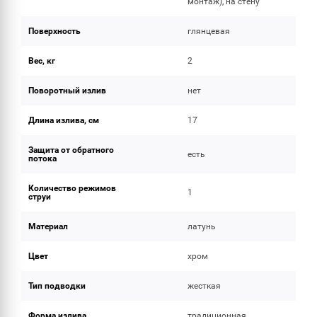
монтаж), на стену
Поверхность
глянцевая
Вес, кг
2
Поворотный излив
нет
Длина излива, см
17
Защита от обратного
есть
потока
Количество режимов
1
струи
Материал
латунь
Цвет
хром
Тип подводки
жесткая
Форма излива
традиционная