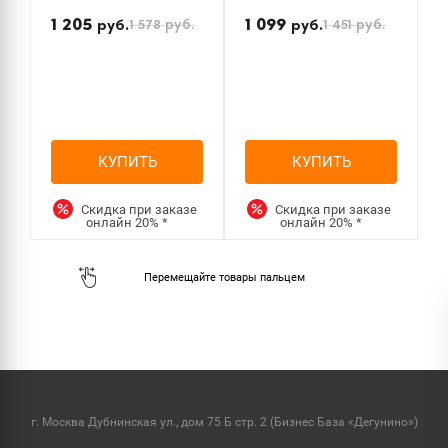
П
н
1 205
1 099
1 578
руб.
1 451
руб.
руб.
руб.
КУПИТЬ
КУПИТЬ
Скидка при заказе
Скидка при заказе
онлайн
20%
*
онлайн
20%
*
г. Москва Дубнинская ул., дом 75 Б стр. 2 (Бизнес База «Дегунино»)