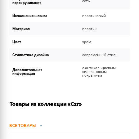
есть
перекручивания
Исполнение шланга
пластиковый
Материал
пластик
Цвет
хром
Стилистика дизайна
современный стиль
с антикальциевым
Дополнительная
силиконовым
информация
покрытием
Товары из коллекции «Czr»
ВСЕ ТОВАРЫ