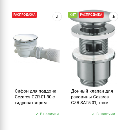
СИФОНЫ
РАСПРОДАЖА
ХИТ
РАСПРОДАЖА
Х
ДУШ
ДУШЕВЫЕ ГАРНИТУРЫ
Сифон для поддона
Донный клапан для
Д
Cezares CZR-01-90 с
раковины Cezares
р
гидрозатвором
CZR-SAT5-01, хром
C
В наличии
В наличии