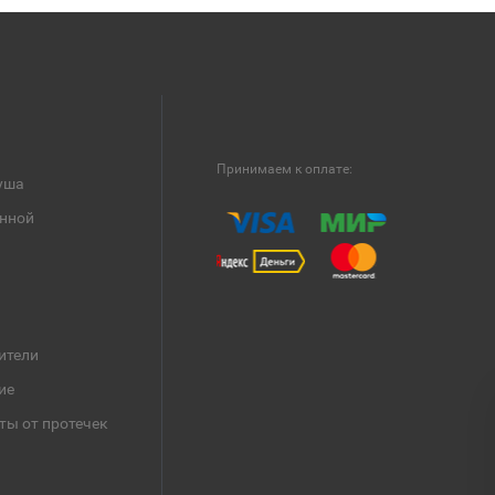
Принимаем к оплате:
уша
анной
ители
ие
ты от протечек