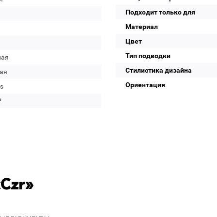
Подходит только для
Материал
Цвет
Тип подводки
лая
Стилистика дизайна
ая
Ориентация
s
P
«Czr»