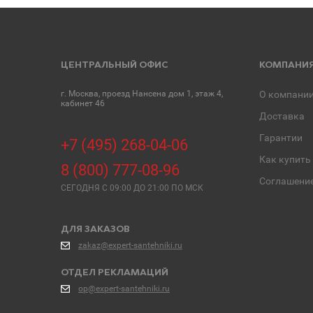
ЦЕНТРАЛЬНЫЙ ОФИС
КОМПАНИ
г. Москва, проезд Нансена дом 1, этаж 4,
О компани
кабинет 46
Доставка
Гарантии
+7 (495) 268-04-06
Как купить
8 (800) 777-08-96
Соглашени
СЕГОДНЯ C 09:00 ДО 21:00 ПО МСК
ДЛЯ ЗАКАЗОВ
zakaz@expert-santehniki.ru
ОТДЕЛ РЕКЛАМАЦИЙ
op@expert-santehniki.ru