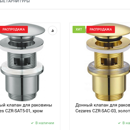
ЫЕ ГАРНИТУРЫ
РАСПРОДАЖА
ХИТ
РАСПРОДАЖА
ый клапан для раковины
Донный клапан для рако
es CZR-SAT5-01, хром
Cezares CZR-SAC-03, золо
В наличии
В н