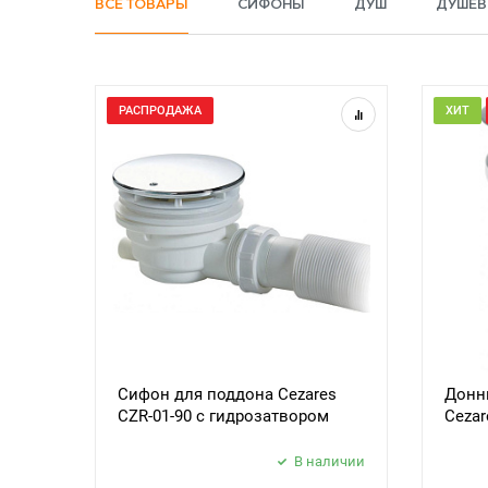
ВСЕ ТОВАРЫ
СИФОНЫ
ДУШ
ДУШЕВ
РАСПРОДАЖА
ХИТ
Сифон для поддона Cezares
Донн
CZR-01-90 с гидрозатвором
Cezar
В наличии