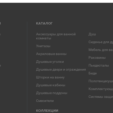
Я
КАТАЛОГ
и
Аксессуары для ванной
Душ
комнаты
Сиденье для д
Унитазы
Мебель для в
Акриловые ванны
Раковины
Душевые уголки
е
Пьедесталы
Душевые двери и ограждения
Биде
Шторки на ванну
Полотенцесуш
Душевые кабины
Комплектующ
Душевые поддоны
Системы защи
Смесители
КОЛЛЕКЦИИ