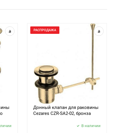
РАСПРОДАЖА
РАСП
вины
Донный клапан для раковины
Душе
то
Cezares CZR-SA2-02, бронза
DEFA
аличии
В наличии