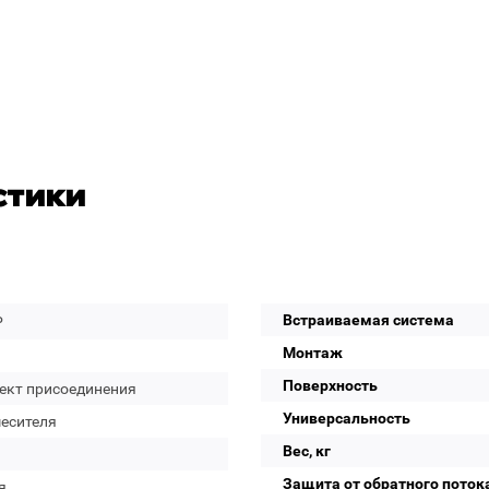
стики
Встраиваемая система
P
Монтаж
Поверхность
ект присоединения
Универсальность
месителя
Вес, кг
Защита от обратного поток
я