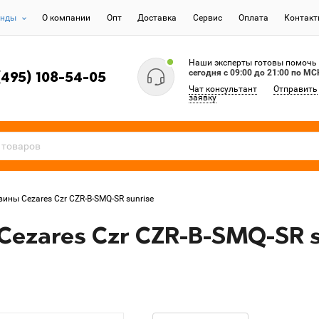
енды
О компании
Опт
Доставка
Сервис
Оплата
Контак
Наши эксперты готовы помочь
сегодня c 09:00 до 21:00 по МС
(495) 108-54-05
Чат консультант
Отправить
заявку
ины Cezares Czr CZR-B-SMQ-SR sunrise
ezares Czr CZR-B-SMQ-SR s