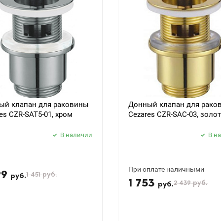
ый клапан для раковины
Донный клапан для рако
es CZR-SAT5-01, хром
Cezares CZR-SAC-03, золо
В наличии
В н
При оплате наличными
99
1 451
руб.
руб.
1 753
2 439
руб.
руб.