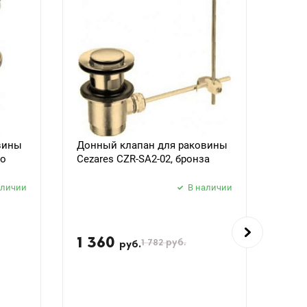
вины
Донный клапан для раковины
Душе
то
Cezares CZR-SA2-02, бронза
DEFA
аличии
В наличии
1 360
5 
1 782
руб.
руб.