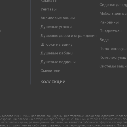
комнаты
Сиденье для д
Унитазы
Мебель для в
Акриловые ванны
Раковины
Душевые уголки
е
Пьедесталы
Душевые двери и ограждения
Биде
Шторки на ванну
Полотенцесуш
Душевые кабины
Комплектующ
Душевые поддоны
Системы защи
Смесители
КОЛЛЕКЦИИ
 Москва 2011—2026 Все права защищены. Все торговые марки принадлежат их владел
азрешения владельца авторских прав запрещено. Данный интернет-сайт носит исклю
материалы и цены, размещенные на сайте, не является публичной офертой, определ
етесь с принятием на себя ответственности за периодическое ознакомление с
Польз