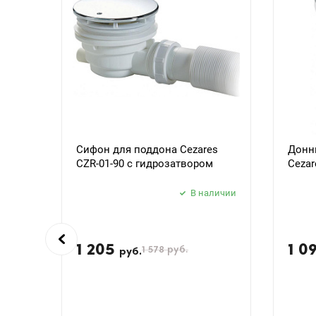
Сифон для поддона Cezares
Донн
CZR-01-90 с гидрозатвором
Cezar
В наличии
1 205
1 0
1 578
руб.
руб.