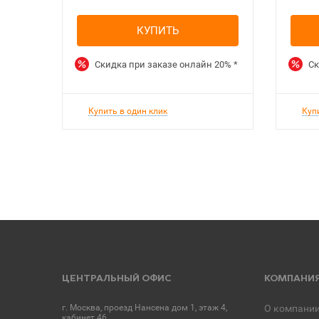
КУПИТЬ
Скидка при заказе онлайн
20%
*
Ск
Купить в один клик
Куп
ЦЕНТРАЛЬНЫЙ ОФИС
КОМПАНИ
г. Москва, проезд Нансена дом 1, этаж 4,
О компани
кабинет 46