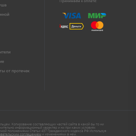
Принимаем к оплате:
уша
анной
ители
ие
ты от протечек
ьцам. Копирование составляющих частей сайта в какой бы то ни
чительно информационный характер и ни при каких условиях
яемой положениями Статьи 437 Гражданского кодекса РФ Используя
овательским соглашением
и изменениями в нем.