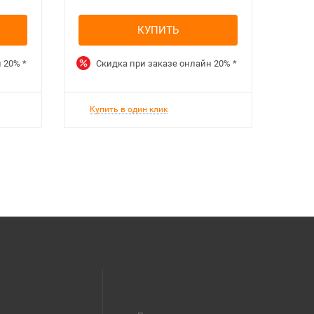
КУПИТЬ
н
20%
*
Скидка при заказе онлайн
20%
*
Ск
Купить в один клик
Куп