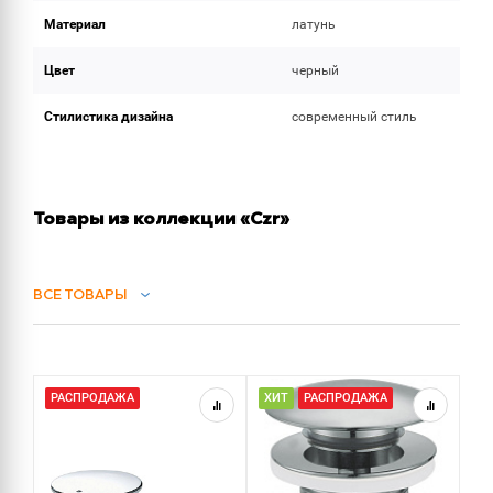
Материал
латунь
Цвет
черный
Стилистика дизайна
современный стиль
Товары из коллекции «Czr»
ВСЕ ТОВАРЫ
СИФОНЫ
РАСПРОДАЖА
ХИТ
РАСПРОДАЖА
Х
ДУШ
ДУШЕВЫЕ ГАРНИТУРЫ