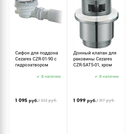
Сифон для поддона
Донный клапан для
Д
Cezares CZR-01-90 с
раковины Cezares
р
гидрозатвором
CZR-SAT5-01, хром
C
В наличии
В наличии
П
н
1 095
1 099
1 522
руб.
1 517
руб.
руб.
руб.