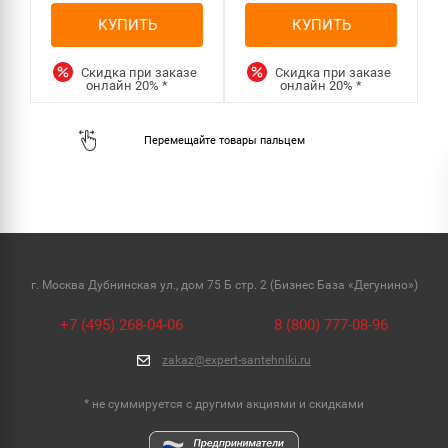
КУПИТЬ
КУПИТЬ
Скидка при заказе
Скидка при заказе
онлайн
20%
*
онлайн
20%
*
г. Москва Дубнинская ул., дом 75 Б стр. 2 (Бизнес База «Дегунино»)
+7 (495) 268-04-06
8 (800) 777-08-96
zakaz@expert-santehniki.ru
* не суммируется с другими акциями и скидками