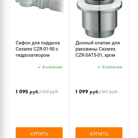
Сифон для поддона
Донный клапан для
Д
Cezares CZR-01-90 с
раковины Cezares
р
гидрозатвором
CZR-SAT5-01, хром
C
В наличии
В наличии
П
н
1 095
1 099
1 522
руб.
1 517
руб.
руб.
руб.
КУПИТЬ
КУПИТЬ