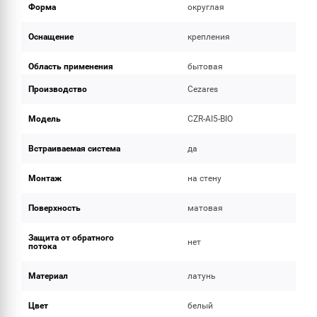
Форма
округлая
Оснащение
крепления
Область применения
бытовая
Производство
Cezares
Модель
CZR-AI5-BIO
Встраиваемая система
да
Монтаж
на стену
Поверхность
матовая
Защита от обратного
нет
потока
Материал
латунь
Цвет
белый