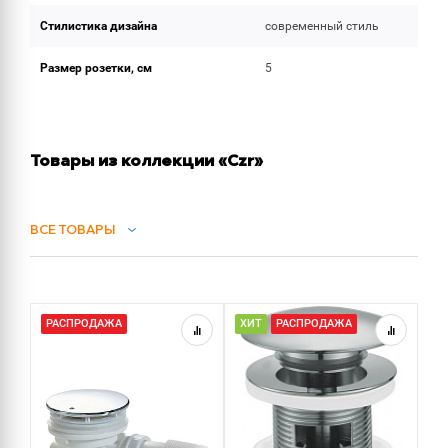
Стилистика дизайна
современный стиль
Размер розетки, см
5
Товары из коллекции «Czr»
ВСЕ ТОВАРЫ
СИФОНЫ
РАСПРОДАЖА
ХИТ
РАСПРОДАЖА
Х
ДУШ
ДУШЕВЫЕ ГАРНИТУРЫ