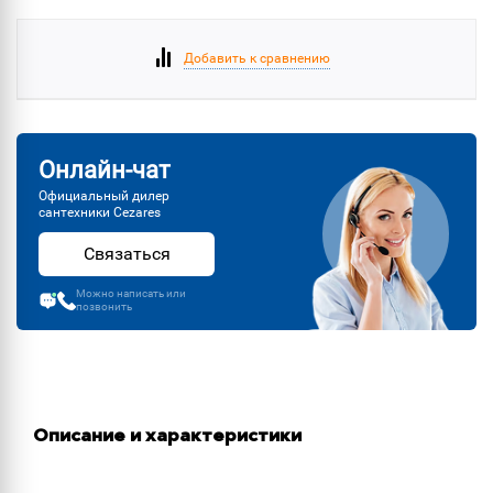
Добавить к сравнению
Онлайн-чат
Официальный дилер
сантехники Cezares
Связаться
Можно написать или
позвонить
Описание и характеристики