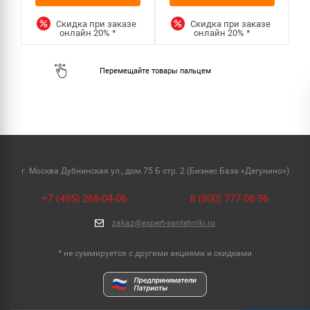
Скидка при заказе
Скидка при заказе
онлайн
20%
*
онлайн
20%
*
г. Москва Дубнинская ул., дом 75 Б стр. 2 (Бизнес База «Дегунино»)
+7 (495) 268-04-06
8 (800) 777-08-96
zakaz@expert-santehniki.ru
* не суммируется с другими акциями и скидками